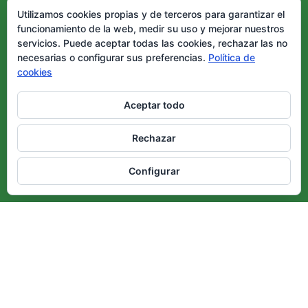
Utilizamos cookies propias y de terceros para garantizar el
funcionamiento de la web, medir su uso y mejorar nuestros
servicios. Puede aceptar todas las cookies, rechazar las no
necesarias o configurar sus preferencias.
Política de
cookies
Aceptar todo
Rechazar
Configurar
ADELA EH
Federación de Esclerosis Lateral Amiotrófica –
ADELA EH Inscrita en la Sección 2ª Nº
FD/G/00085/1997 Registro de Asociaciones
del País Vasco CIF: G20590691
Iparragirre, 9, bajo, 48009 Bilbao – Bizkaia
Tfno: Teléfono: +34 684 80 37 94