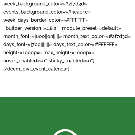
week_background_color=»#2f7d3d»
events_background_color=»#4cae4e»
week_days_border_color=»#FFFFFF»
_builder_version=»4.8.2″ _module_preset=»default»
month_font=»|600||on|||||» month_text_color=»#2f7d3d»
days_font=»|700|||||||» days_text_color=»#FFFFFF»
height=»1000px» max_height=»1000px»
hover_enabled=»0″ sticky_enabled=»0″]
[/decm_divi_event_calendar]