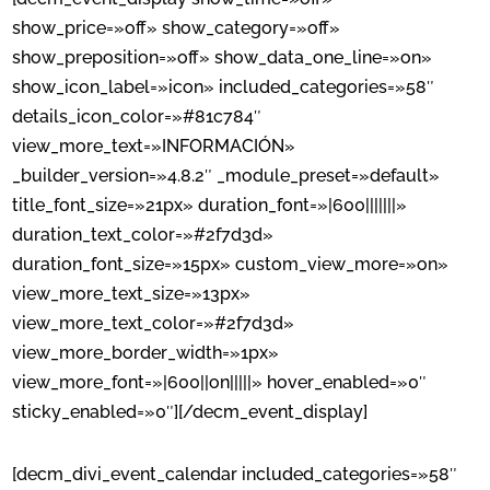
show_price=»off» show_category=»off»
show_preposition=»off» show_data_one_line=»on»
show_icon_label=»icon» included_categories=»58″
details_icon_color=»#81c784″
view_more_text=»INFORMACIÓN»
_builder_version=»4.8.2″ _module_preset=»default»
title_font_size=»21px» duration_font=»|600|||||||»
duration_text_color=»#2f7d3d»
duration_font_size=»15px» custom_view_more=»on»
view_more_text_size=»13px»
view_more_text_color=»#2f7d3d»
view_more_border_width=»1px»
view_more_font=»|600||on|||||» hover_enabled=»0″
sticky_enabled=»0″][/decm_event_display]
[decm_divi_event_calendar included_categories=»58″