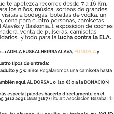
ue te apetezca recorrer, desde 7 a 16 Km.
ra los niños, música, sorteos de grandes
 visitas a bodegas, botellas de vodka, un
n, cena para cuatro personas, camisetas
l Alavés y Baskonia…), exposición de coches
e madera, venta de pulseras, camisetas,
darios.. y todo para la
lucha contra la ELA.
os a ADELA EUSKALHERRIA ALAVA,
FUNDELA
y
atro tipos de entrada:
adulto y 5 € niño!
Regalaremos una camiseta hasta
también aqui, AL DORSAL 0 (10 €) o a la DONACION
ás especial puedes hacerlo directamente en el
5 3112 2091 1818 3187
(Titular: Asociación Basabarri)