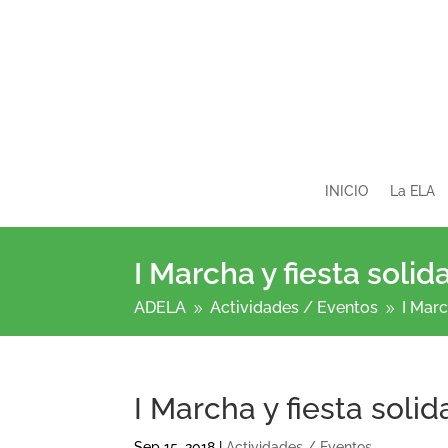
INICIO
La ELA
I Marcha y fiesta solid
ADELA
Actividades /
Eventos
I Marc
9
9
I Marcha y fiesta solid
Sep 15, 2018
|
Actividades / Eventos