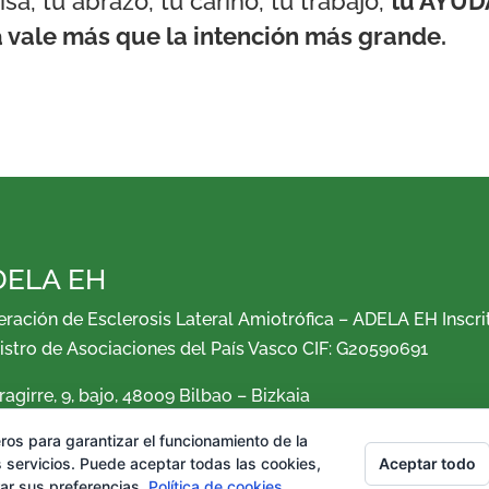
a, tu abrazo, tu cariño, tu trabajo,
tu AYU
vale más que la intención más grande.
DELA EH
eración de Esclerosis Lateral Amiotrófica – ADELA EH Insc
istro de Asociaciones del País Vasco CIF: G20590691
ragirre, 9, bajo, 48009 Bilbao – Bizkaia
: Teléfono: +34 684 80 37 94
ail:
federazioa@adelaeuskalherria.com
ros para garantizar el funcionamiento de la
ciación sin ánimo de lucro, declarada de Utilidad Pública e
Aceptar todo
 servicios. Puede aceptar todas las cookies,
rar sus preferencias.
Política de cookies