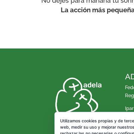
No dejes para mañana tu sonris
La acción más pequeña 
A
Fed
Reg
Ipar
Tfno
e-m
Utilizamos cookies propias y de terce
Aso
web, medir su uso y mejorar nuestros
rechazar las no necesarias o configu