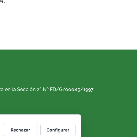
DA.
rita en la Sección 2ª Nº FD/G/00085/1997
n 2003
Rechazar
Configurar